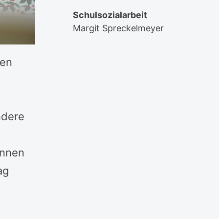
Schulsozialarbeit
Margit Spreckelmeyer
ben
ndere
innen
ag